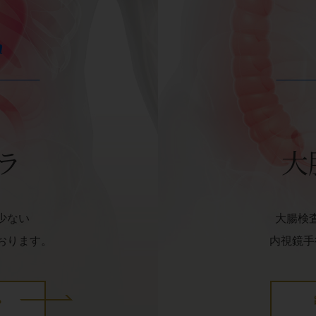
h
ラ
大
少ない
大腸検
おります。
内視鏡手
ら