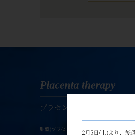
Placenta therapy
プラセンタ療法
胎盤(プラセンタ）から抽出されたエキスの
2月5日(土)より、